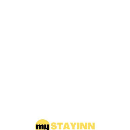
Loa
din
g...