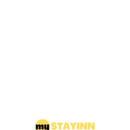
Loa
din
g...