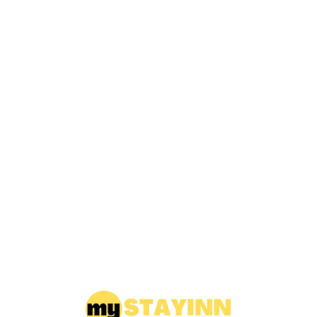
Loa
din
g...