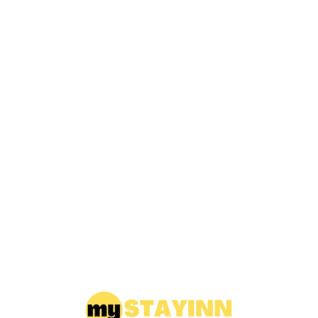
Loa
din
g...