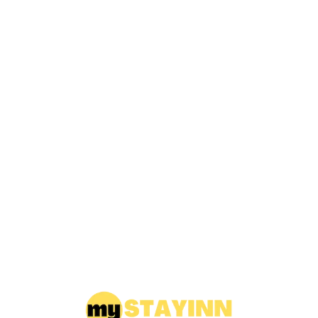
Loa
din
g...