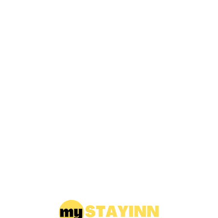
Loa
din
g...