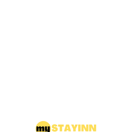
Loa
din
g...