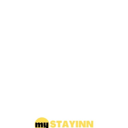
Loa
din
g...