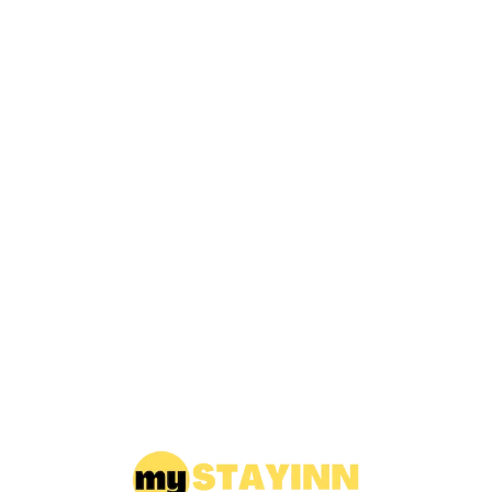
Loa
din
g...