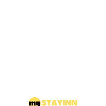
Loa
din
g...